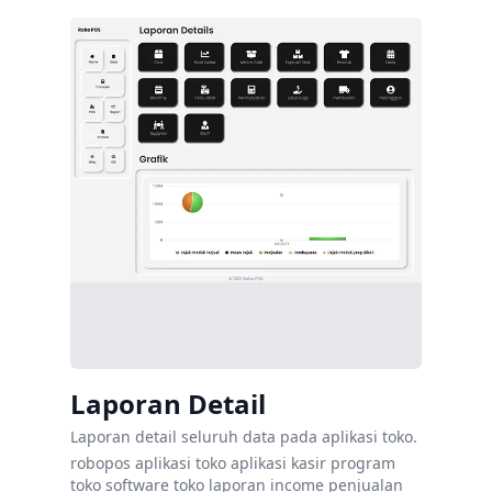
Laporan Detail
Laporan detail seluruh data pada aplikasi toko.
robopos
aplikasi toko
aplikasi kasir
program
toko
software toko
laporan
income
penjualan